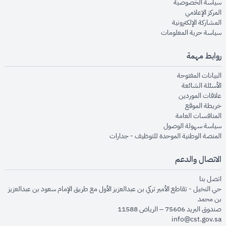
opens in new window
سياسة الخصوصية
opens in new window
المركز الإعلامي
opens in new window
المشاركة الإلكترونية
opens in new window
سياسة حرية المعلومات
روابط مهمة
opens in new window
البيانات المفتوحة
opens in new window
الأسئلة الشائعة
opens in new window
علاقات الموردين
opens in new window
خريطة الموقع
opens in new window
المنافسات العامة
opens in new window
سياسة سهولة الوصول
opens in new window
المنصة الوطنية الموحدة للتوظيف - جدارات
الاتصال والدعم
opens in new window
اتصل بنا
حي النخيل - تقاطع الأمير تركي بن عبدالعزيز الأول مع طريق الإمام سعود بن عبدالعزيز
بن محمد
صندوق البريد 75606 – الرياض 11588
info@cst.gov.sa