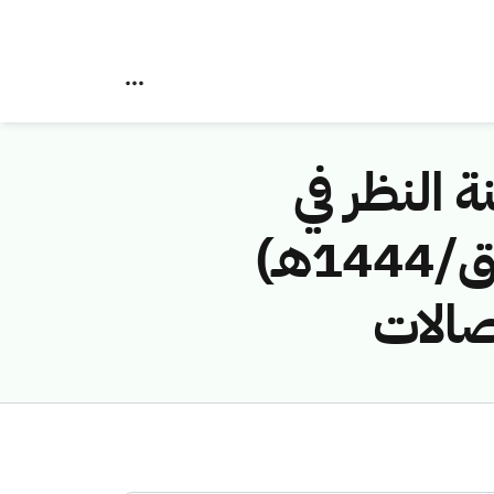
ة النظر في
مخالفات نظام الاتصالات رقم (43114765/ق/1444هـ)
صالات