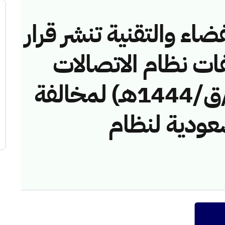
ضاء والتقنية تنشر قرار
فات نظام الاتصالات
رقم (43114765/ق/1444هـ) لمخالفة
عودية لنظام