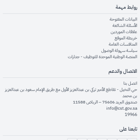
روابط مهمة
opens in new window
البيانات المفتوحة
opens in new window
الأسئلة الشائعة
opens in new window
علاقات الموردين
opens in new window
خريطة الموقع
opens in new window
المنافسات العامة
opens in new window
سياسة سهولة الوصول
opens in new window
المنصة الوطنية الموحدة للتوظيف - جدارات
الاتصال والدعم
opens in new window
اتصل بنا
حي النخيل - تقاطع الأمير تركي بن عبدالعزيز الأول مع طريق الإمام سعود بن عبدالعزيز
بن محمد
صندوق البريد 75606 – الرياض 11588
info@cst.gov.sa
19966
تابعنا على