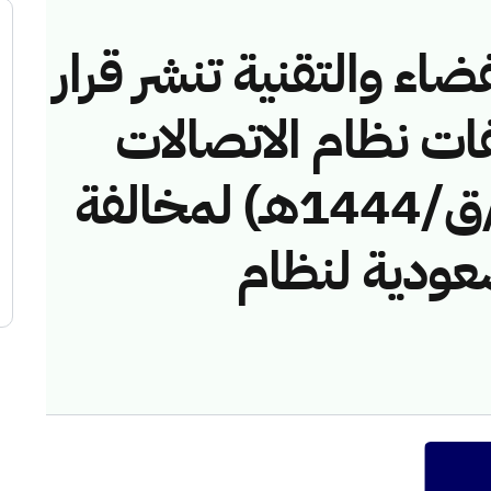
ضاء والتقنية تنشر قرار
فات نظام الاتصالات
رقم (43114281/ق/1444هـ) لمخالفة
عودية لنظام