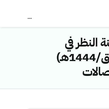
ة النظر في
مخالفات نظام الاتصالات رقم (43114281/ق/1444هـ)
صالات