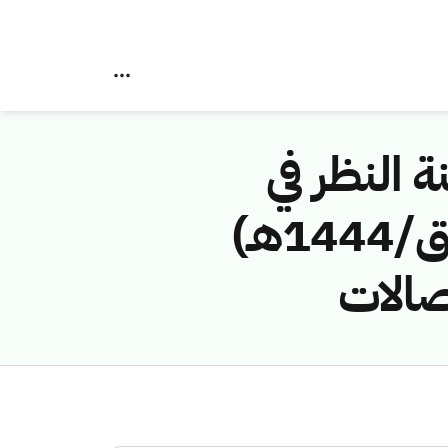
ة النظر في
مخالفات نظام الاتصالات رقم (43114385/ق/1444هـ)
صالات