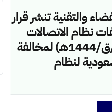
ضاء والتقنية تنشر قرار
فات نظام الاتصالات
رقم (43114385/ق/1444هـ) لمخالفة
عودية لنظام