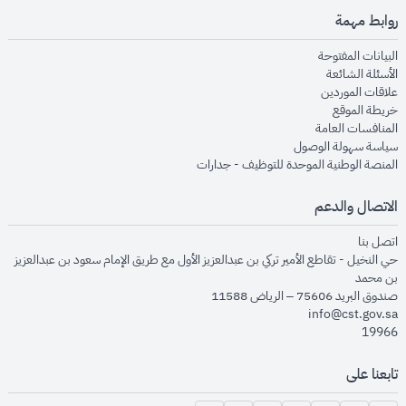
روابط مهمة
opens in new window
البيانات المفتوحة
opens in new window
الأسئلة الشائعة
opens in new window
علاقات الموردين
opens in new window
خريطة الموقع
opens in new window
المنافسات العامة
opens in new window
سياسة سهولة الوصول
opens in new window
المنصة الوطنية الموحدة للتوظيف - جدارات
الاتصال والدعم
opens in new window
اتصل بنا
حي النخيل - تقاطع الأمير تركي بن عبدالعزيز الأول مع طريق الإمام سعود بن عبدالعزيز
بن محمد
صندوق البريد 75606 – الرياض 11588
info@cst.gov.sa
19966
تابعنا على