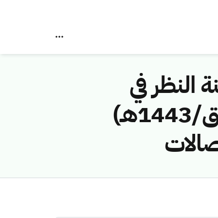
ة النظر في
مخالفات نظام الاتصالات رقم (43114329/ق/1443هـ)
صالات