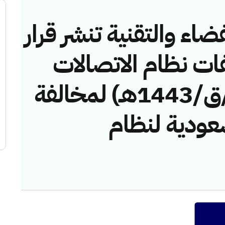
ضاء والتقنية تنشر قرار
فات نظام الاتصالات
رقم (43114329/ق/1443هـ) لمخالفة
عودية لنظام