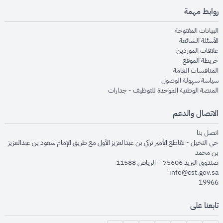
روابط مهمة
opens in new window
البيانات المفتوحة
opens in new window
الأسئلة الشائعة
opens in new window
علاقات الموردين
opens in new window
خريطة الموقع
opens in new window
المنافسات العامة
opens in new window
سياسة سهولة الوصول
opens in new window
المنصة الوطنية الموحدة للتوظيف - جدارات
الاتصال والدعم
opens in new window
اتصل بنا
حي النخيل - تقاطع الأمير تركي بن عبدالعزيز الأول مع طريق الإمام سعود بن عبدالعزيز
بن محمد
صندوق البريد 75606 – الرياض 11588
info@cst.gov.sa
19966
تابعنا على