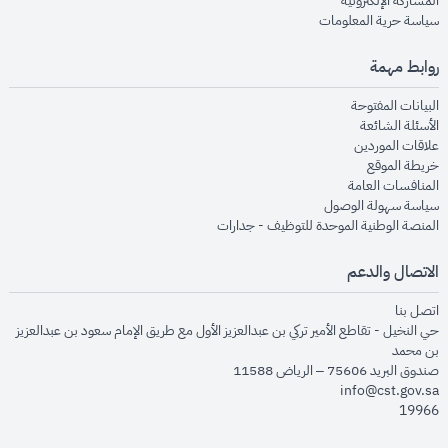
المشاركة الإلكترونية
opens in new window
سياسة حرية المعلومات
روابط مهمة
opens in new window
البيانات المفتوحة
opens in new window
الأسئلة الشائعة
opens in new window
علاقات الموردين
opens in new window
خريطة الموقع
opens in new window
المنافسات العامة
opens in new window
سياسة سهولة الوصول
opens in new window
المنصة الوطنية الموحدة للتوظيف - جدارات
الاتصال والدعم
opens in new window
اتصل بنا
حي النخيل - تقاطع الأمير تركي بن عبدالعزيز الأول مع طريق الإمام سعود بن عبدالعزيز
بن محمد
صندوق البريد 75606 – الرياض 11588
info@cst.gov.sa
19966