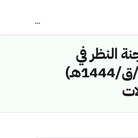
نة النظر في
مخالفات نظام الاتصالات رقم ( 43114552 /ق/1444هـ)
ات