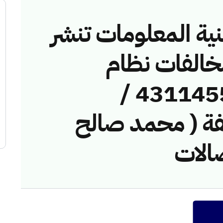
نية المعلومات تنشر
مخالفات نظام
الاتصالات رقم ( 43114552 /
مخالفة ( محمد صالح
صالات