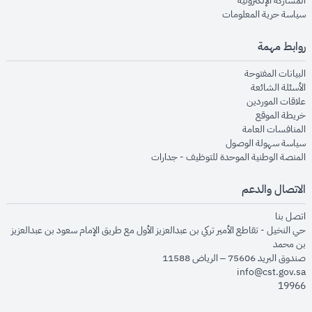
المشاركة الإلكترونية
opens in new window
سياسة حرية المعلومات
روابط مهمة
opens in new window
البيانات المفتوحة
opens in new window
الأسئلة الشائعة
opens in new window
علاقات الموردين
opens in new window
خريطة الموقع
opens in new window
المنافسات العامة
opens in new window
سياسة سهولة الوصول
opens in new window
المنصة الوطنية الموحدة للتوظيف - جدارات
الاتصال والدعم
opens in new window
اتصل بنا
حي النخيل - تقاطع الأمير تركي بن عبدالعزيز الأول مع طريق الإمام سعود بن عبدالعزيز
بن محمد
صندوق البريد 75606 – الرياض 11588
info@cst.gov.sa
19966