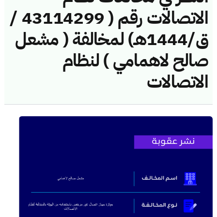
الاتصالات رقم ( 43114299 /
ق/1444هـ) لمخالفة ( مشعل
صالح لاهمامي ) لنظام
الاتصالات