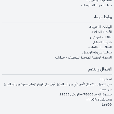
المشاركة الإلكترونية
opens in new window
سياسة حرية المعلومات
روابط مهمة
opens in new window
البيانات المفتوحة
opens in new window
الأسئلة الشائعة
opens in new window
علاقات الموردين
opens in new window
خريطة الموقع
opens in new window
المنافسات العامة
opens in new window
سياسة سهولة الوصول
opens in new window
المنصة الوطنية الموحدة للتوظيف - جدارات
الاتصال والدعم
opens in new window
اتصل بنا
حي النخيل - تقاطع الأمير تركي بن عبدالعزيز الأول مع طريق الإمام سعود بن عبدالعزيز
بن محمد
صندوق البريد 75606 – الرياض 11588
info@cst.gov.sa
19966