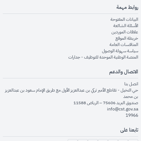
روابط مهمة
opens in new window
البيانات المفتوحة
opens in new window
الأسئلة الشائعة
opens in new window
علاقات الموردين
opens in new window
خريطة الموقع
opens in new window
المنافسات العامة
opens in new window
سياسة سهولة الوصول
opens in new window
المنصة الوطنية الموحدة للتوظيف - جدارات
الاتصال والدعم
opens in new window
اتصل بنا
حي النخيل - تقاطع الأمير تركي بن عبدالعزيز الأول مع طريق الإمام سعود بن عبدالعزيز
بن محمد
صندوق البريد 75606 – الرياض 11588
info@cst.gov.sa
19966
تابعنا على