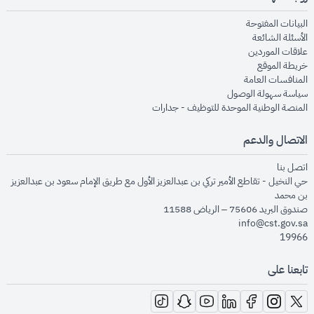
opens in new window
البيانات المفتوحة
opens in new window
الأسئلة الشائعة
opens in new window
علاقات الموردين
opens in new window
خريطة الموقع
opens in new window
المنافسات العامة
opens in new window
سياسة سهولة الوصول
opens in new window
المنصة الوطنية الموحدة للتوظيف - جدارات
الاتصال والدعم
opens in new window
اتصل بنا
حي النخيل - تقاطع الأمير تركي بن عبدالعزيز الأول مع طريق الإمام سعود بن عبدالعزيز
بن محمد
صندوق البريد 75606 – الرياض 11588
info@cst.gov.sa
19966
تابعنا على
opens in new window
opens in new window
opens in new window
opens in new window
opens in new window
opens in new window
opens in new window