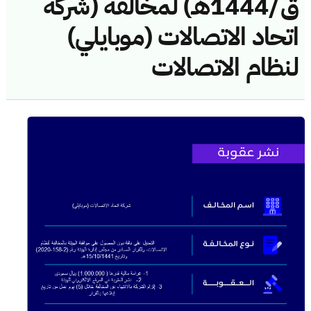
ق/1444هـ) لمخالفة (شركة
اتحاد الاتصالات (موبايلي)
لنظام الاتصالات