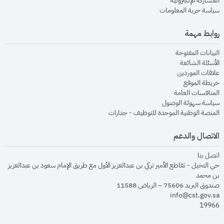
المشاركة الإلكترونية
opens in new window
سياسة حرية المعلومات
روابط مهمة
opens in new window
البيانات المفتوحة
opens in new window
الأسئلة الشائعة
opens in new window
علاقات الموردين
opens in new window
خريطة الموقع
opens in new window
المنافسات العامة
opens in new window
سياسة سهولة الوصول
opens in new window
المنصة الوطنية الموحدة للتوظيف - جدارات
الاتصال والدعم
opens in new window
اتصل بنا
حي النخيل - تقاطع الأمير تركي بن عبدالعزيز الأول مع طريق الإمام سعود بن عبدالعزيز
بن محمد
صندوق البريد 75606 – الرياض 11588
info@cst.gov.sa
19966