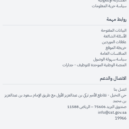
المشاركة الإلكترونية
opens in new window
سياسة حرية المعلومات
روابط مهمة
opens in new window
البيانات المفتوحة
opens in new window
الأسئلة الشائعة
opens in new window
علاقات الموردين
opens in new window
خريطة الموقع
opens in new window
المنافسات العامة
opens in new window
سياسة سهولة الوصول
opens in new window
المنصة الوطنية الموحدة للتوظيف - جدارات
الاتصال والدعم
opens in new window
اتصل بنا
حي النخيل - تقاطع الأمير تركي بن عبدالعزيز الأول مع طريق الإمام سعود بن عبدالعزيز
بن محمد
صندوق البريد 75606 – الرياض 11588
info@cst.gov.sa
19966