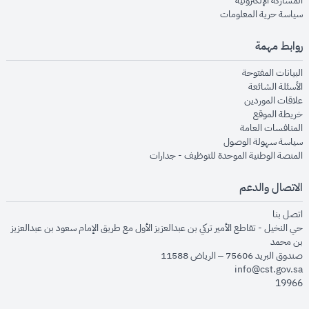
المشاركة الإلكترونية
opens in new window
سياسة حرية المعلومات
روابط مهمة
opens in new window
البيانات المفتوحة
opens in new window
الأسئلة الشائعة
opens in new window
علاقات الموردين
opens in new window
خريطة الموقع
opens in new window
المنافسات العامة
opens in new window
سياسة سهولة الوصول
opens in new window
المنصة الوطنية الموحدة للتوظيف - جدارات
الاتصال والدعم
opens in new window
اتصل بنا
حي النخيل - تقاطع الأمير تركي بن عبدالعزيز الأول مع طريق الإمام سعود بن عبدالعزيز
بن محمد
صندوق البريد 75606 – الرياض 11588
info@cst.gov.sa
19966