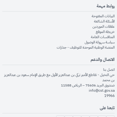
روابط مهمة
opens in new window
البيانات المفتوحة
opens in new window
الأسئلة الشائعة
opens in new window
علاقات الموردين
opens in new window
خريطة الموقع
opens in new window
المنافسات العامة
opens in new window
سياسة سهولة الوصول
opens in new window
المنصة الوطنية الموحدة للتوظيف - جدارات
الاتصال والدعم
opens in new window
اتصل بنا
حي النخيل - تقاطع الأمير تركي بن عبدالعزيز الأول مع طريق الإمام سعود بن عبدالعزيز
بن محمد
صندوق البريد 75606 – الرياض 11588
info@cst.gov.sa
19966
تابعنا على