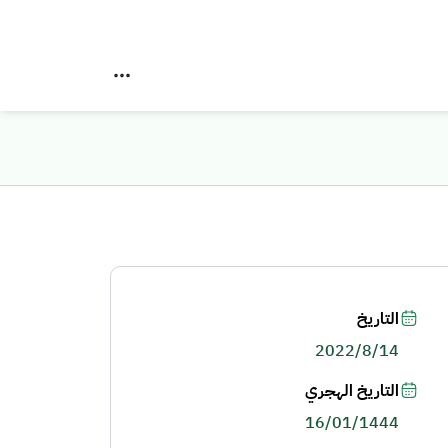
التاريخ
2022/8/14
التاريخ الهجري
16/01/1444