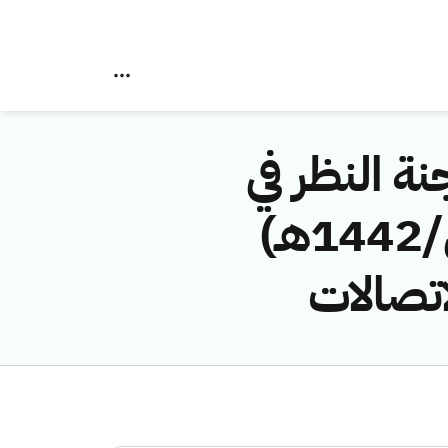
نة النظر في
مخالفات نظام الاتصالات رقم (4174803/ق/1442هـ)
اتصالات