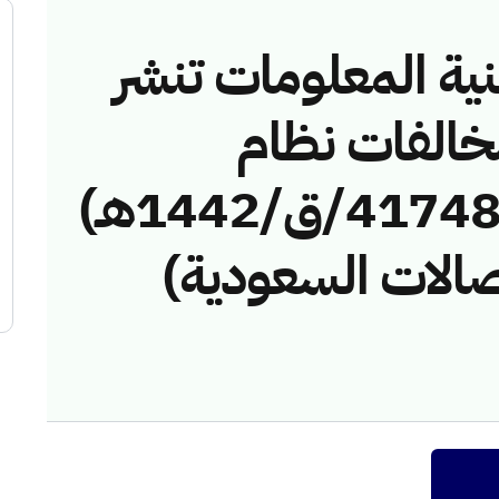
نية المعلومات تنشر
مخالفات نظام
الاتصالات رقم (4174803/ق/1442هـ)
صالات السعودية)