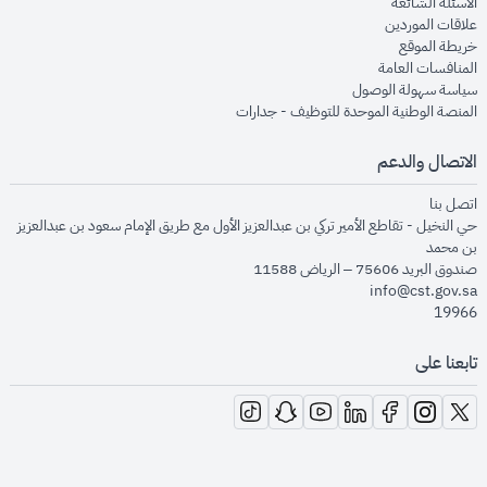
opens in new window
الأسئلة الشائعة
opens in new window
علاقات الموردين
opens in new window
خريطة الموقع
opens in new window
المنافسات العامة
opens in new window
سياسة سهولة الوصول
opens in new window
المنصة الوطنية الموحدة للتوظيف - جدارات
الاتصال والدعم
opens in new window
اتصل بنا
حي النخيل - تقاطع الأمير تركي بن عبدالعزيز الأول مع طريق الإمام سعود بن عبدالعزيز
بن محمد
صندوق البريد 75606 – الرياض 11588
info@cst.gov.sa
19966
تابعنا على
opens in new window
opens in new window
opens in new window
opens in new window
opens in new window
opens in new window
opens in new window