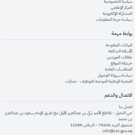
opens in new window
سياسة الخصوصية
opens in new window
المركز الإعلامي
opens in new window
المشاركة الإلكترونية
opens in new window
سياسة حرية المعلومات
روابط مهمة
opens in new window
البيانات المفتوحة
opens in new window
الأسئلة الشائعة
opens in new window
علاقات الموردين
opens in new window
خريطة الموقع
opens in new window
المنافسات العامة
opens in new window
سياسة سهولة الوصول
opens in new window
المنصة الوطنية الموحدة للتوظيف - جدارات
الاتصال والدعم
opens in new window
اتصل بنا
حي النخيل - تقاطع الأمير تركي بن عبدالعزيز الأول مع طريق الإمام سعود بن عبدالعزيز
بن محمد
صندوق البريد 75606 – الرياض 11588
info@cst.gov.sa