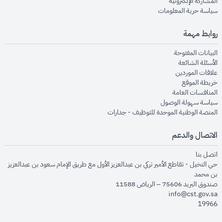
opens in new window
المشاركة الإلكترونية
opens in new window
سياسة حرية المعلومات
روابط مهمة
opens in new window
البيانات المفتوحة
opens in new window
الأسئلة الشائعة
opens in new window
علاقات الموردين
opens in new window
خريطة الموقع
opens in new window
المنافسات العامة
opens in new window
سياسة سهولة الوصول
opens in new window
المنصة الوطنية الموحدة للتوظيف - جدارات
الاتصال والدعم
opens in new window
اتصل بنا
حي النخيل - تقاطع الأمير تركي بن عبدالعزيز الأول مع طريق الإمام سعود بن عبدالعزيز
بن محمد
صندوق البريد 75606 – الرياض 11588
info@cst.gov.sa
19966