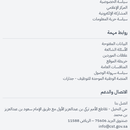
opens in new window
سياسة الخصوصية
opens in new window
المركز الإعلامي
opens in new window
المشاركة الإلكترونية
opens in new window
سياسة حرية المعلومات
روابط مهمة
opens in new window
البيانات المفتوحة
opens in new window
الأسئلة الشائعة
opens in new window
علاقات الموردين
opens in new window
خريطة الموقع
opens in new window
المنافسات العامة
opens in new window
سياسة سهولة الوصول
opens in new window
المنصة الوطنية الموحدة للتوظيف - جدارات
الاتصال والدعم
opens in new window
اتصل بنا
حي النخيل - تقاطع الأمير تركي بن عبدالعزيز الأول مع طريق الإمام سعود بن عبدالعزيز
بن محمد
صندوق البريد 75606 – الرياض 11588
info@cst.gov.sa