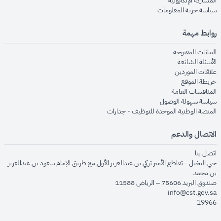
المشاركة الإلكترونية
opens in new window
سياسة حرية المعلومات
روابط مهمة
opens in new window
البيانات المفتوحة
opens in new window
الأسئلة الشائعة
opens in new window
علاقات الموردين
opens in new window
خريطة الموقع
opens in new window
المنافسات العامة
opens in new window
سياسة سهولة الوصول
opens in new window
المنصة الوطنية الموحدة للتوظيف - جدارات
الاتصال والدعم
opens in new window
اتصل بنا
حي النخيل - تقاطع الأمير تركي بن عبدالعزيز الأول مع طريق الإمام سعود بن عبدالعزيز
بن محمد
صندوق البريد 75606 – الرياض 11588
info@cst.gov.sa
19966