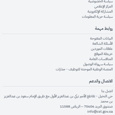
opens in new window
سياسة الخصوصية
opens in new window
المركز الإعلامي
opens in new window
المشاركة الإلكترونية
opens in new window
سياسة حرية المعلومات
روابط مهمة
opens in new window
البيانات المفتوحة
opens in new window
الأسئلة الشائعة
opens in new window
علاقات الموردين
opens in new window
خريطة الموقع
opens in new window
المنافسات العامة
opens in new window
سياسة سهولة الوصول
opens in new window
المنصة الوطنية الموحدة للتوظيف - جدارات
الاتصال والدعم
opens in new window
اتصل بنا
حي النخيل - تقاطع الأمير تركي بن عبدالعزيز الأول مع طريق الإمام سعود بن عبدالعزيز
بن محمد
صندوق البريد 75606 – الرياض 11588
info@cst.gov.sa