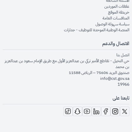
opens in new window
الأسئلة الشائعة
opens in new window
علاقات الموردين
opens in new window
خريطة الموقع
opens in new window
المنافسات العامة
opens in new window
سياسة سهولة الوصول
opens in new window
المنصة الوطنية الموحدة للتوظيف - جدارات
الاتصال والدعم
opens in new window
اتصل بنا
حي النخيل - تقاطع الأمير تركي بن عبدالعزيز الأول مع طريق الإمام سعود بن عبدالعزيز
بن محمد
صندوق البريد 75606 – الرياض 11588
info@cst.gov.sa
19966
تابعنا على
opens in new window
opens in new window
opens in new window
opens in new window
opens in new window
opens in new window
opens in new window