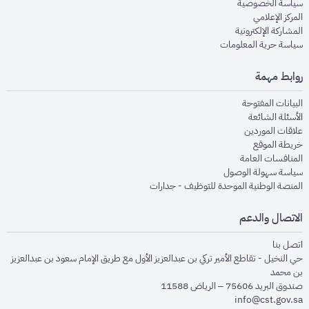
opens in new window
سياسة الخصوصية
opens in new window
المركز الإعلامي
opens in new window
المشاركة الإلكترونية
opens in new window
سياسة حرية المعلومات
روابط مهمة
opens in new window
البيانات المفتوحة
opens in new window
الأسئلة الشائعة
opens in new window
علاقات الموردين
opens in new window
خريطة الموقع
opens in new window
المنافسات العامة
opens in new window
سياسة سهولة الوصول
opens in new window
المنصة الوطنية الموحدة للتوظيف - جدارات
الاتصال والدعم
opens in new window
اتصل بنا
حي النخيل - تقاطع الأمير تركي بن عبدالعزيز الأول مع طريق الإمام سعود بن عبدالعزيز
بن محمد
صندوق البريد 75606 – الرياض 11588
info@cst.gov.sa