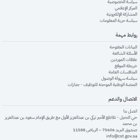
opens in new window
سياسة الخصوصية
opens in new window
المركز الإعلامي
opens in new window
المشاركة الإلكترونية
opens in new window
سياسة حرية المعلومات
روابط مهمة
opens in new window
البيانات المفتوحة
opens in new window
الأسئلة الشائعة
opens in new window
علاقات الموردين
opens in new window
خريطة الموقع
opens in new window
المنافسات العامة
opens in new window
سياسة سهولة الوصول
opens in new window
المنصة الوطنية الموحدة للتوظيف - جدارات
الاتصال والدعم
opens in new window
اتصل بنا
حي النخيل - تقاطع الأمير تركي بن عبدالعزيز الأول مع طريق الإمام سعود بن عبدالعزيز
بن محمد
صندوق البريد 75606 – الرياض 11588
info@cst.gov.sa