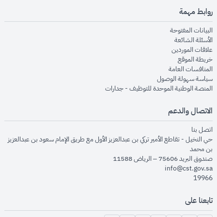
روابط مهمة
opens in new window
البيانات المفتوحة
opens in new window
الأسئلة الشائعة
opens in new window
علاقات الموردين
opens in new window
خريطة الموقع
opens in new window
المنافسات العامة
opens in new window
سياسة سهولة الوصول
opens in new window
المنصة الوطنية الموحدة للتوظيف - جدارات
الاتصال والدعم
opens in new window
اتصل بنا
حي النخيل - تقاطع الأمير تركي بن عبدالعزيز الأول مع طريق الإمام سعود بن عبدالعزيز
بن محمد
صندوق البريد 75606 – الرياض 11588
info@cst.gov.sa
19966
تابعنا على