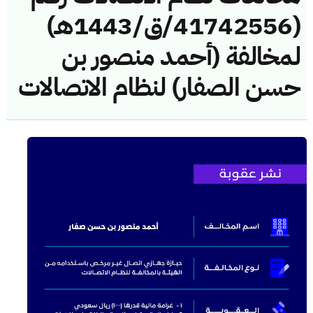
(41742556/ق/1443هـ)
لمخالفة (أحمد منصور بن
حسن الصفار) لنظام الاتصالات