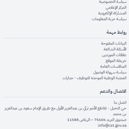
opens in new window
سياسة الخصوصية
opens in new window
المركز الإعلامي
opens in new window
المشاركة الإلكترونية
opens in new window
سياسة حرية المعلومات
روابط مهمة
opens in new window
البيانات المفتوحة
opens in new window
الأسئلة الشائعة
opens in new window
علاقات الموردين
opens in new window
خريطة الموقع
opens in new window
المنافسات العامة
opens in new window
سياسة سهولة الوصول
opens in new window
المنصة الوطنية الموحدة للتوظيف - جدارات
الاتصال والدعم
opens in new window
اتصل بنا
حي النخيل - تقاطع الأمير تركي بن عبدالعزيز الأول مع طريق الإمام سعود بن عبدالعزيز
بن محمد
صندوق البريد 75606 – الرياض 11588
info@cst.gov.sa