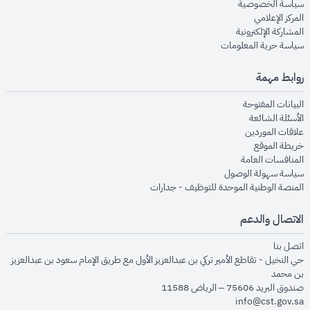
opens in new window
سياسة الخصوصية
opens in new window
المركز الإعلامي
opens in new window
المشاركة الإلكترونية
opens in new window
سياسة حرية المعلومات
روابط مهمة
opens in new window
البيانات المفتوحة
opens in new window
الأسئلة الشائعة
opens in new window
علاقات الموردين
opens in new window
خريطة الموقع
opens in new window
المنافسات العامة
opens in new window
سياسة سهولة الوصول
opens in new window
المنصة الوطنية الموحدة للتوظيف - جدارات
الاتصال والدعم
opens in new window
اتصل بنا
حي النخيل - تقاطع الأمير تركي بن عبدالعزيز الأول مع طريق الإمام سعود بن عبدالعزيز
بن محمد
صندوق البريد 75606 – الرياض 11588
info@cst.gov.sa