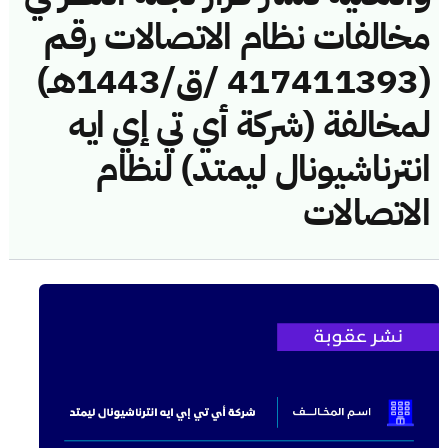
مخالفات نظام الاتصالات رقم
(417411393 /ق/1443هـ)
لمخالفة (شركة أي تي إي ايه
انترناشيونال ليمتد) لنظام
الاتصالات