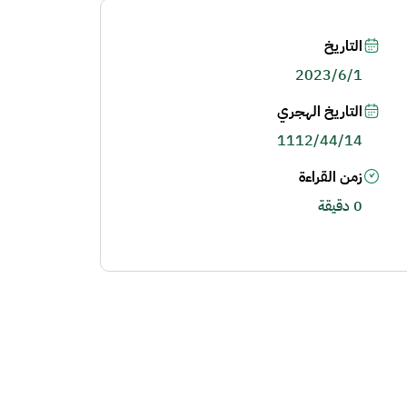
التاريخ
2023/6/1
التاريخ الهجري
1112/44/14
زمن القراءة
0 دقيقة