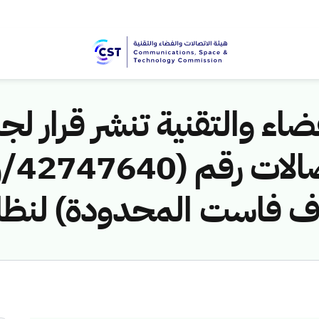
اء والتقنية تنشر قرار لجن
اف فاست المحدودة) لنظا