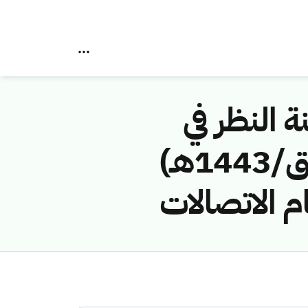
ة النظر في
مخالفات نظام الاتصالات رقم (42747640/ق/1443هـ)
م الاتصالات