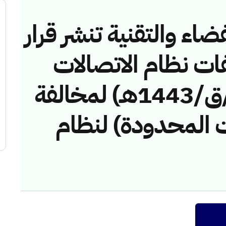
ضاء والتقنية تنشر قرار
فات نظام الاتصالات
رقم (42747640/ق/1443هـ) لمخالفة
 المحدودة) لنظام