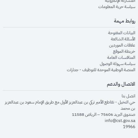
opens in new window
المشاركة الإلكترونية
opens in new window
سياسة حرية المعلومات
روابط مهمة
opens in new window
البيانات المفتوحة
opens in new window
الأسئلة الشائعة
opens in new window
علاقات الموردين
opens in new window
خريطة الموقع
opens in new window
المنافسات العامة
opens in new window
سياسة سهولة الوصول
opens in new window
المنصة الوطنية الموحدة للتوظيف - جدارات
الاتصال والدعم
opens in new window
اتصل بنا
حي النخيل - تقاطع الأمير تركي بن عبدالعزيز الأول مع طريق الإمام سعود بن عبدالعزيز
بن محمد
صندوق البريد 75606 – الرياض 11588
info@cst.gov.sa
19966