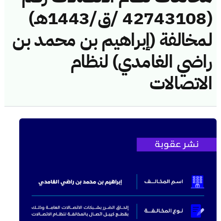
(42743108 /ق/1443هـ)
لمخالفة (إبراهيم بن محمد بن
راضي الغامدي) لنظام
الاتصالات