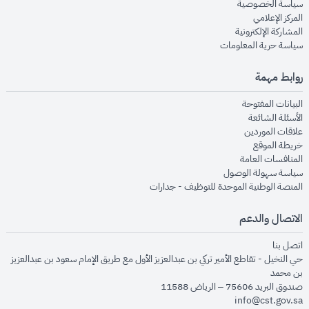
opens in new window
سياسة الخصوصية
opens in new window
المركز الإعلامي
opens in new window
المشاركة الإلكترونية
opens in new window
سياسة حرية المعلومات
روابط مهمة
opens in new window
البيانات المفتوحة
opens in new window
الأسئلة الشائعة
opens in new window
علاقات الموردين
opens in new window
خريطة الموقع
opens in new window
المنافسات العامة
opens in new window
سياسة سهولة الوصول
opens in new window
المنصة الوطنية الموحدة للتوظيف - جدارات
الاتصال والدعم
opens in new window
اتصل بنا
حي النخيل - تقاطع الأمير تركي بن عبدالعزيز الأول مع طريق الإمام سعود بن عبدالعزيز
بن محمد
صندوق البريد 75606 – الرياض 11588
info@cst.gov.sa