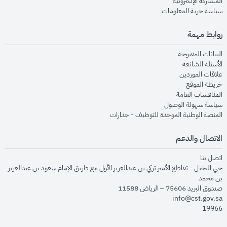
opens in new window
المشاركة الإلكترونية
opens in new window
سياسة حرية المعلومات
روابط مهمة
opens in new window
البيانات المفتوحة
opens in new window
الأسئلة الشائعة
opens in new window
علاقات الموردين
opens in new window
خريطة الموقع
opens in new window
المنافسات العامة
opens in new window
سياسة سهولة الوصول
opens in new window
المنصة الوطنية الموحدة للتوظيف - جدارات
الاتصال والدعم
opens in new window
اتصل بنا
حي النخيل - تقاطع الأمير تركي بن عبدالعزيز الأول مع طريق الإمام سعود بن عبدالعزيز
بن محمد
صندوق البريد 75606 – الرياض 11588
info@cst.gov.sa
19966