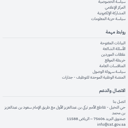
opens in new window
سياسة الخصوصية
opens in new window
المركز الإعلامي
opens in new window
المشاركة الإلكترونية
opens in new window
سياسة حرية المعلومات
روابط مهمة
opens in new window
البيانات المفتوحة
opens in new window
الأسئلة الشائعة
opens in new window
علاقات الموردين
opens in new window
خريطة الموقع
opens in new window
المنافسات العامة
opens in new window
سياسة سهولة الوصول
opens in new window
المنصة الوطنية الموحدة للتوظيف - جدارات
الاتصال والدعم
opens in new window
اتصل بنا
حي النخيل - تقاطع الأمير تركي بن عبدالعزيز الأول مع طريق الإمام سعود بن عبدالعزيز
بن محمد
صندوق البريد 75606 – الرياض 11588
info@cst.gov.sa