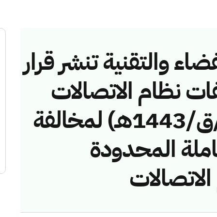
ضاء والتقنية تنشر قرار
فات نظام الاتصالات
رقم (41743616/ق/1443هـ) لمخالفة
املة المحدودة
الاتصالات