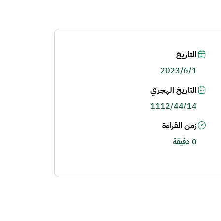
التاريخ
2023/6/1
التاريخ الهجري
1112/44/14
زمن القراءة
0 دقيقة