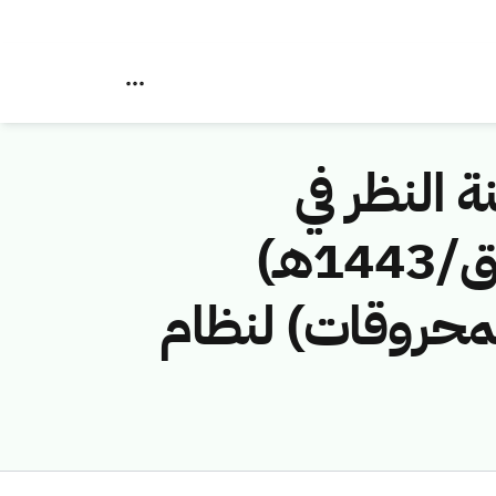
ة النظر في
مخالفات نظام الاتصالات رقم (41743616/ق/1443هـ)
لمحروقات) لنظام