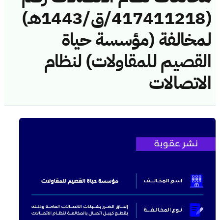
(417411218/ق/1443هـ)
لمخالفة (مؤسسة حياة
القصيم للمقاولات) لنظام
الاتصالات