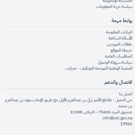
opens in new window
المشاركة الإلكترونية
opens in new window
سياسة حرية المعلومات
روابط مهمة
opens in new window
البيانات المفتوحة
opens in new window
الأسئلة الشائعة
opens in new window
علاقات الموردين
opens in new window
خريطة الموقع
opens in new window
المنافسات العامة
opens in new window
سياسة سهولة الوصول
opens in new window
المنصة الوطنية الموحدة للتوظيف - جدارات
الاتصال والدعم
opens in new window
اتصل بنا
حي النخيل - تقاطع الأمير تركي بن عبدالعزيز الأول مع طريق الإمام سعود بن عبدالعزيز
بن محمد
صندوق البريد 75606 – الرياض 11588
info@cst.gov.sa
19966