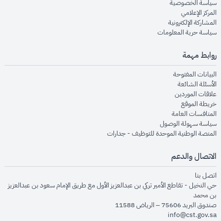
opens in new window
سياسة الخصوصية
opens in new window
المركز الإعلامي
opens in new window
المشاركة الإلكترونية
opens in new window
سياسة حرية المعلومات
روابط مهمة
opens in new window
البيانات المفتوحة
opens in new window
الأسئلة الشائعة
opens in new window
علاقات الموردين
opens in new window
خريطة الموقع
opens in new window
المنافسات العامة
opens in new window
سياسة سهولة الوصول
opens in new window
المنصة الوطنية الموحدة للتوظيف - جدارات
الاتصال والدعم
opens in new window
اتصل بنا
حي النخيل - تقاطع الأمير تركي بن عبدالعزيز الأول مع طريق الإمام سعود بن عبدالعزيز
بن محمد
صندوق البريد 75606 – الرياض 11588
info@cst.gov.sa