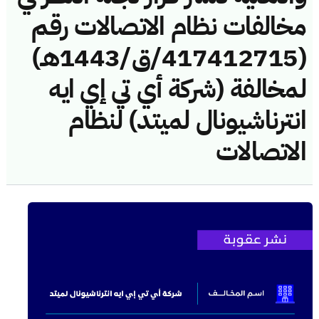
مخالفات نظام الاتصالات رقم
(417412715/ق/1443هـ)
لمخالفة (شركة أي تي إي ايه
انترناشيونال لميتد) لنظام
الاتصالات