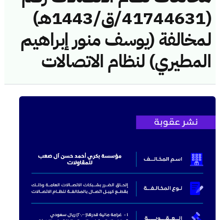
(41744631/ق/1443هـ)
لمخالفة (يوسف منور إبراهيم
المطيري) لنظام الاتصالات