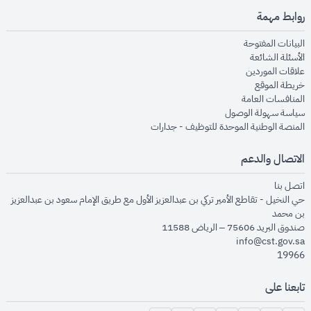
روابط مهمة
opens in new window
البيانات المفتوحة
opens in new window
الأسئلة الشائعة
opens in new window
علاقات الموردين
opens in new window
خريطة الموقع
opens in new window
المنافسات العامة
opens in new window
سياسة سهولة الوصول
opens in new window
المنصة الوطنية الموحدة للتوظيف - جدارات
الاتصال والدعم
opens in new window
اتصل بنا
حي النخيل - تقاطع الأمير تركي بن عبدالعزيز الأول مع طريق الإمام سعود بن عبدالعزيز
بن محمد
صندوق البريد 75606 – الرياض 11588
info@cst.gov.sa
19966
تابعنا على