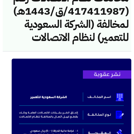
(417411987/ق/1443هـ)
لمخالفة (الشركة السعودية
للتعمير) لنظام الاتصالات