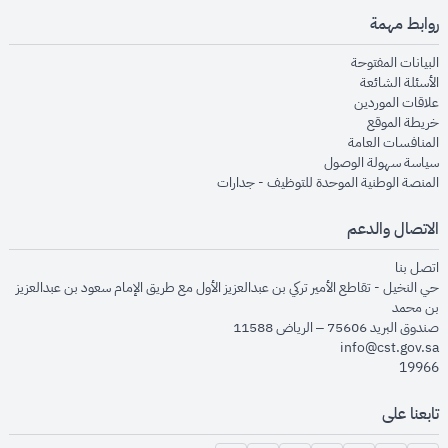
روابط مهمة
opens in new window
البيانات المفتوحة
opens in new window
الأسئلة الشائعة
opens in new window
علاقات الموردين
opens in new window
خريطة الموقع
opens in new window
المنافسات العامة
opens in new window
سياسة سهولة الوصول
opens in new window
المنصة الوطنية الموحدة للتوظيف - جدارات
الاتصال والدعم
opens in new window
اتصل بنا
حي النخيل - تقاطع الأمير تركي بن عبدالعزيز الأول مع طريق الإمام سعود بن عبدالعزيز
بن محمد
صندوق البريد 75606 – الرياض 11588
info@cst.gov.sa
19966
تابعنا على