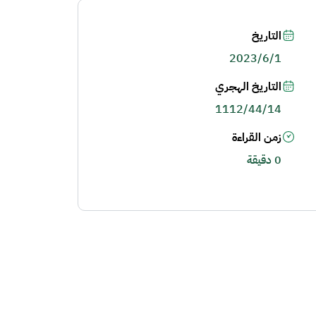
التاريخ
2023/6/1
التاريخ الهجري
1112/44/14
زمن القراءة
0 دقيقة