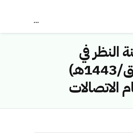
ة النظر في
مخالفات نظام الاتصالات رقم (42747718/ق/1443هـ)
م الاتصالات