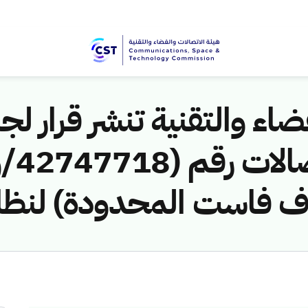
اء والتقنية تنشر قرار لجن
اف فاست المحدودة) لنظا