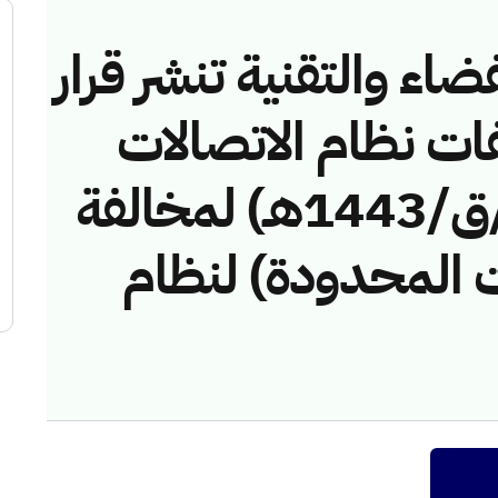
ضاء والتقنية تنشر قرار
فات نظام الاتصالات
رقم (42747718/ق/1443هـ) لمخالفة
 المحدودة) لنظام