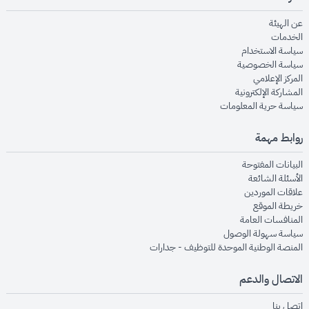
opens in new window
عن الهيئة
opens in new window
الخدمات
opens in new window
سياسة الاستخدام
opens in new window
سياسة الخصوصية
opens in new window
المركز الإعلامي
opens in new window
المشاركة الإلكترونية
opens in new window
سياسة حرية المعلومات
روابط مهمة
opens in new window
البيانات المفتوحة
opens in new window
الأسئلة الشائعة
opens in new window
علاقات الموردين
opens in new window
خريطة الموقع
opens in new window
المنافسات العامة
opens in new window
سياسة سهولة الوصول
opens in new window
المنصة الوطنية الموحدة للتوظيف - جدارات
الاتصال والدعم
opens in new window
اتصل بنا