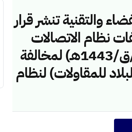
ضاء والتقنية تنشر قرار
فات نظام الاتصالات
رقم (42747791/ق/1443هـ) لمخالفة
اد للمقاولات) لنظام