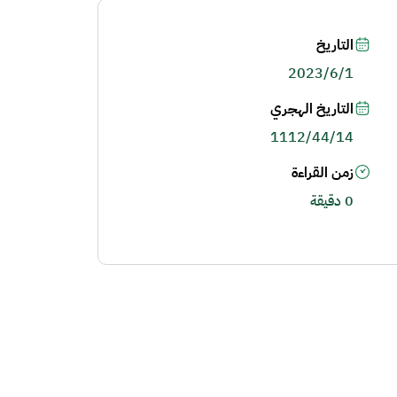
التاريخ
2023/6/1
التاريخ الهجري
1112/44/14
زمن القراءة
0 دقيقة