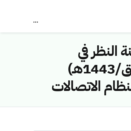
ة النظر في
مخالفات نظام الاتصالات رقم (42747791/ق/1443هـ)
ظام الاتصالات