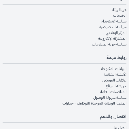
opens in new window
عن الهيئة
opens in new window
الخدمات
opens in new window
سياسة الاستخدام
opens in new window
سياسة الخصوصية
opens in new window
المركز الإعلامي
opens in new window
المشاركة الإلكترونية
opens in new window
سياسة حرية المعلومات
روابط مهمة
opens in new window
البيانات المفتوحة
opens in new window
الأسئلة الشائعة
opens in new window
علاقات الموردين
opens in new window
خريطة الموقع
opens in new window
المنافسات العامة
opens in new window
سياسة سهولة الوصول
opens in new window
المنصة الوطنية الموحدة للتوظيف - جدارات
الاتصال والدعم
opens in new window
اتصل بنا