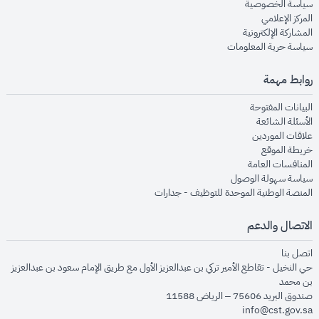
opens in new window
سياسة الخصوصية
opens in new window
المركز الإعلامي
opens in new window
المشاركة الإلكترونية
opens in new window
سياسة حرية المعلومات
روابط مهمة
opens in new window
البيانات المفتوحة
opens in new window
الأسئلة الشائعة
opens in new window
علاقات الموردين
opens in new window
خريطة الموقع
opens in new window
المنافسات العامة
opens in new window
سياسة سهولة الوصول
opens in new window
المنصة الوطنية الموحدة للتوظيف - جدارات
الاتصال والدعم
opens in new window
اتصل بنا
حي النخيل - تقاطع الأمير تركي بن عبدالعزيز الأول مع طريق الإمام سعود بن عبدالعزيز
بن محمد
صندوق البريد 75606 – الرياض 11588
info@cst.gov.sa