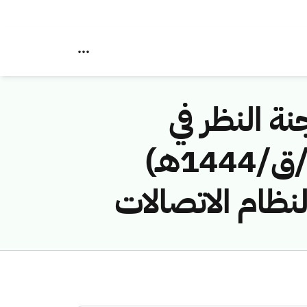
نة النظر في
مخالفات نظام الاتصالات رقم ( 42749150 /ق/1444هـ)
نظام الاتصالات