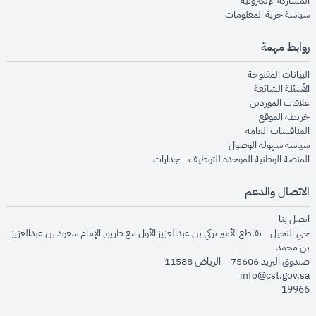
المشاركة الإلكترونية
opens in new window
سياسة حرية المعلومات
روابط مهمة
opens in new window
البيانات المفتوحة
opens in new window
الأسئلة الشائعة
opens in new window
علاقات الموردين
opens in new window
خريطة الموقع
opens in new window
المنافسات العامة
opens in new window
سياسة سهولة الوصول
opens in new window
المنصة الوطنية الموحدة للتوظيف - جدارات
الاتصال والدعم
opens in new window
اتصل بنا
حي النخيل - تقاطع الأمير تركي بن عبدالعزيز الأول مع طريق الإمام سعود بن عبدالعزيز
بن محمد
صندوق البريد 75606 – الرياض 11588
info@cst.gov.sa
19966