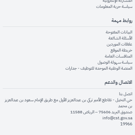
opens in new window
المشاركة الإلكترونية
opens in new window
سياسة حرية المعلومات
روابط مهمة
opens in new window
البيانات المفتوحة
opens in new window
الأسئلة الشائعة
opens in new window
علاقات الموردين
opens in new window
خريطة الموقع
opens in new window
المنافسات العامة
opens in new window
سياسة سهولة الوصول
opens in new window
المنصة الوطنية الموحدة للتوظيف - جدارات
الاتصال والدعم
opens in new window
اتصل بنا
حي النخيل - تقاطع الأمير تركي بن عبدالعزيز الأول مع طريق الإمام سعود بن عبدالعزيز
بن محمد
صندوق البريد 75606 – الرياض 11588
info@cst.gov.sa
19966