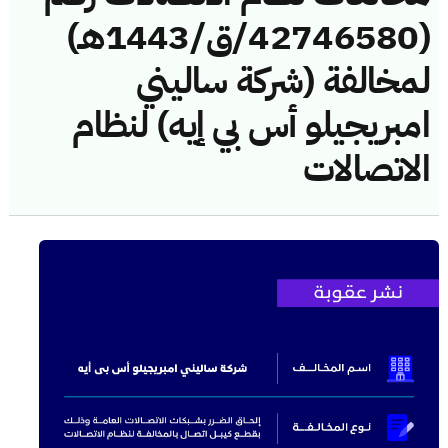
(42746580/ق/1443هـ)
لمخالفة (شركة ساليني
امبريجيلو أس بي إيه) لنظام
الاتصالات